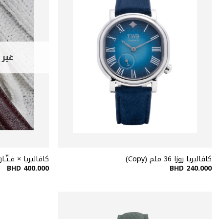
غير 
كافاليريا روزا 36 ملم (Copy)
كافاليريا × فـتّـان
BHD
400.000
BHD
240.000