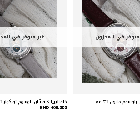
متوفر في المخزون
غير متوفر في المخ
 بلوسوم مارون ٣٦ مم
كافاليريا × فـتّـان بلوسوم توركواز ٣٦ مم
BHD
400.000